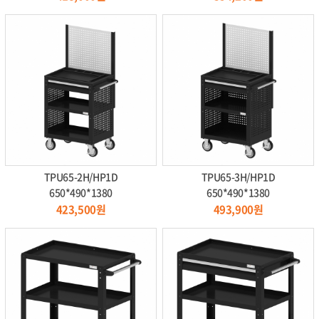
TPU65-2H/HP1D
TPU65-3H/HP1D
650*490*1380
650*490*1380
423,500원
493,900원