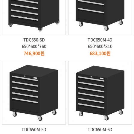
TDC650-6D
TDC650M-4D
650*600*760
650*600*810
746,900원
683,100원
TDC650M-5D
TDC650M-6D