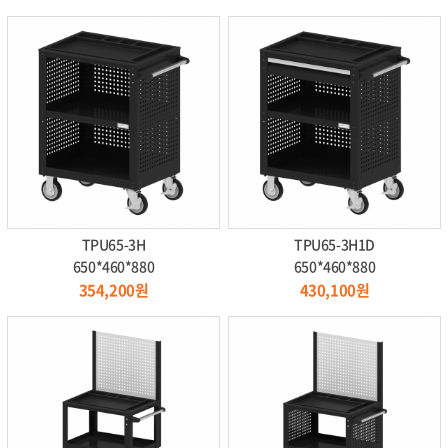
TPU65-3H
TPU65-3H1D
650*460*880
650*460*880
354,200원
430,100원