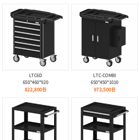
LTC6D
LTC-COMBI
650*460*920
650*450*1010
822,800원
973,500원