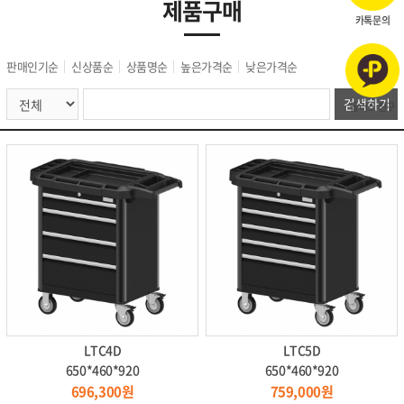
제품구매
카톡문의
판매인기순
신상품순
상품명순
높은가격순
낮은가격순
플러스 친구
LTC4D
LTC5D
650*460*920
650*460*920
696,300원
759,000원