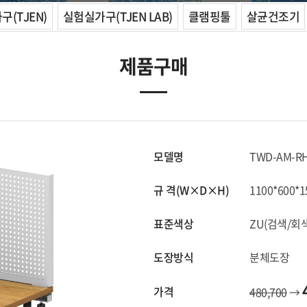
(TJEN)
실험실가구(TJEN LAB)
클램핑툴
살균건조기
제품구매
모델명
TWD-AM-R
규 격(W×D×H)
1100*600*1
표준색상
ZU(검색/회색
도장방식
분체도장
가격
480,700
→