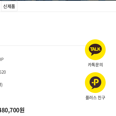
신제품
HP
카톡문의
520
)
플러스 친구
480,700원